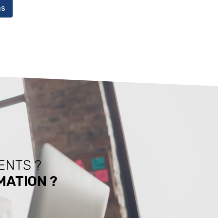
ns
ENTS ?
MATION ?