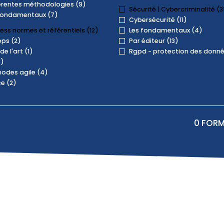
érentes méthodologies (9)
Sécurité | Cybercriminalité (3
fondamentaux (7)
Cybersécurité (11)
ess normes et référentiels (12)
Les fondamentaux (4)
ps (2)
Par éditeur (13)
de l'art (1)
Rgpd - protection des donné
3)
odes agile (4)
ce (2)
0
FORM