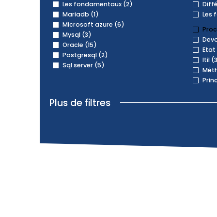
Les fondamentaux (2)
Diff
Mariadb (1)
Les 
Microsoft azure (6)
Proc
Mysql (3)
Devo
Oracle (15)
Etat 
Postgresql (2)
Itil (
Sql server (5)
Méth
Prin
Plus de filtres