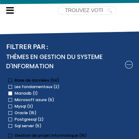
TOUTES NOS FORMATIONS
MARIADB
FILTRER PAR :
THÈMES EN GESTION DU SYSTEME
D'INFORMATION
Base de données (34)
Les fondamentaux (2)
Mariadb (1)
Microsoft azure (6)
Mysql (3)
Oracle (15)
Postgresql (2)
Sql server (5)
Gestion de projet informatique (16)