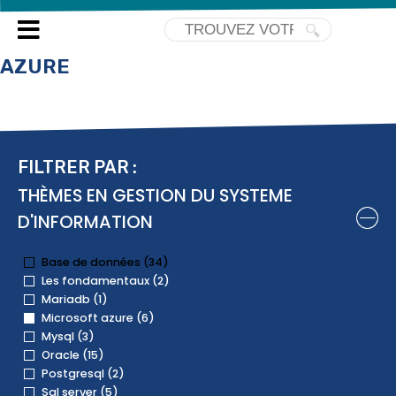
TOUTES NOS FORMATIONS
MICROSOFT
AZURE
FILTRER PAR :
THÈMES EN GESTION DU SYSTEME
D'INFORMATION
Base de données (34)
Les fondamentaux (2)
Mariadb (1)
Microsoft azure (6)
Mysql (3)
Oracle (15)
Postgresql (2)
Sql server (5)