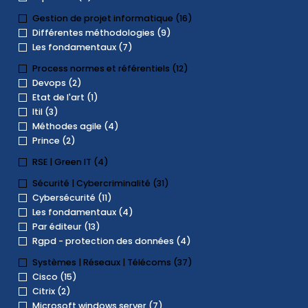
Gestion de projet informatique (16)
Différentes méthodologies (9)
Les fondamentaux (7)
Process normes et référentiels (12)
Devops (2)
Etat de l'art (1)
Itil (3)
Méthodes agile (4)
Prince (2)
RSE | Green IT (4)
Sécurité | Cybercriminalité (31)
Cybersécurité (11)
Les fondamentaux (4)
Par éditeur (13)
Rgpd - protection des données (4)
Systèmes | Réseaux | Télécoms (37)
Cisco (15)
Citrix (2)
Microsoft windows server (7)